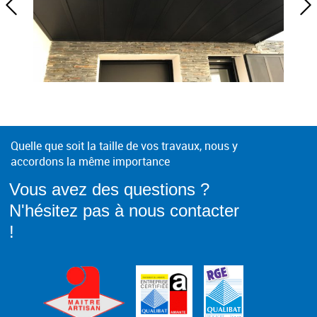
Quelle que soit la taille de vos travaux, nous y
accordons la même importance
Vous avez des questions ?
N'hésitez pas à nous contacter
!